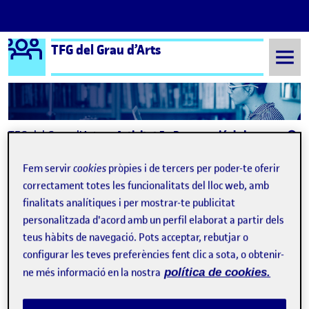
Logo Ágora
TFG del Grau d’Arts
Saltar al contingut
TFG del Grau d'Arts
Activitat 5 - Preparació de la presentació del projecte i acte de defensa
Activitat 5 - Preparació de
Fem servir
cookies
pròpies i de tercers per poder-te oferir
correctament totes les funcionalitats del lloc web, amb
la presentació del projecte
finalitats analítiques i per mostrar-te publicitat
i acte de defensa
personalitzada d'acord amb un perfil elaborat a partir dels
teus hàbits de navegació. Pots acceptar, rebutjar o
configurar les teves preferències fent clic a sota, o obtenir-
Planning -Mallorca-
Publicat per
ne més informació en la nostra
política de cookies.
Publicat per
Aleix Miquel López del Amo Franco
Visibilitat:
Data de publicació
el Planning -Mallorca-
Públic
-
23 Juny 2023
-
comentari