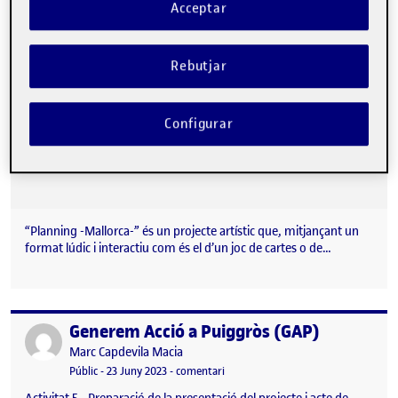
Acceptar
Rebutjar
Configurar
“Planning -Mallorca-” és un projecte artístic que, mitjançant un
format lúdic i interactiu com és el d’un joc de cartes o de…
Generem Acció a Puiggròs (GAP)
Publicat per
Publicat per
Marc Capdevila Macia
Visibilitat:
Data de publicació
el Generem Acció a Puiggròs (GAP)
Públic
-
23 Juny 2023
-
comentari