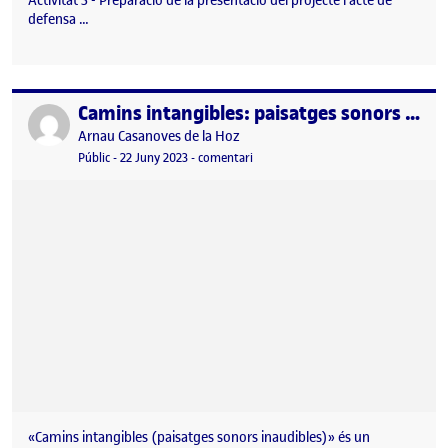
Activitat 5 - Preparació de la presentació del projecte i acte de
defensa …
Camins intangibles: paisatges sonors inaudibles
Publicat per
Publicat per
Arnau Casanoves de la Hoz
Visibilitat:
Data de publicació
el Camins intangibles: paisatges sono
Públic
-
22 Juny 2023
-
comentari
«Camins intangibles (paisatges sonors inaudibles)» és un