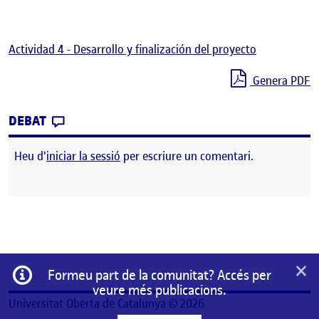
Actividad 4 - Desarrollo y finalización del proyecto
Genera PDF
CONTRIBUTION
0
EL FINALIZACIÓN DEL PROYECTO
DEBAT
Heu d'
iniciar la sessió
per escriure un comentari.
×
Informació
Formeu part de la comunitat? Accés per
veure més publicacions.
Universitat Oberta de Catalunya © 2026