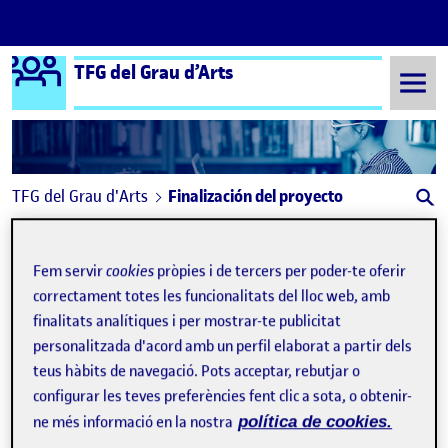
Logo Ágora
TFG del Grau d’Arts
Saltar al contingut
TFG del Grau d'Arts
Finalización del proyecto
Navegació d'entrades
: Planning -Mallorca-
Anterior
Fem servir
cookies
pròpies i de tercers per poder-te oferir
Finalización del proyecto
Publicat per
correctament totes les funcionalitats del lloc web, amb
finalitats analítiques i per mostrar-te publicitat
Publicat per
Julia Domínguez Sánchez-Lanuza
personalitzada d'acord amb un perfil elaborat a partir dels
Visibilitat:
Data de publicació
el Finalización del proyecto
Públic
-
14 Jul. 2023
-
comentari
teus hàbits de navegació. Pots acceptar, rebutjar o
configurar les teves preferències fent clic a sota, o obtenir-
ne més informació en la nostra
política de cookies.