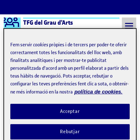
Logo Ágora
TFG del Grau d’Arts
Saltar al contingut
Fem servir
cookies
pròpies i de tercers per poder-te oferir
correctament totes les funcionalitats del lloc web, amb
finalitats analítiques i per mostrar-te publicitat
TFG del Grau d'Arts
Actividad 4 - Desarrollo y finalización del proyecto
personalitzada d'acord amb un perfil elaborat a partir dels
Actividad 4 - Desarrollo y
teus hàbits de navegació. Pots acceptar, rebutjar o
configurar les teves preferències fent clic a sota, o obtenir-
finalización del proyecto
ne més informació en la nostra
política de cookies.
Finalización del proyecto
Publicat per
Acceptar
Publicat per
Julia Domínguez Sánchez-Lanuza
Visibilitat:
Data de publicació
el Finalización del proyecto
Públic
-
14 Jul. 2023
-
comentari
Rebutjar
Actividad 4 - Desarrollo y finalización del proyecto …